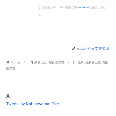
この返信は4年、 8ヶ月前に
kabukyo
が編集しまし
た。
かぶとやま交響楽団
ホーム
演奏会出演依頼管理
第61回演奏会出演依
頼管理
X
Tweets by Kabutoyama_Oke