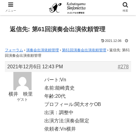
メニュー
検索
返信先: 第61回演奏会出演依頼管理
2021.12.06
フォーラム
›
演奏会出演依頼管理
›
第61回演奏会出演依頼管理
›
返信先: 第61
回演奏会出演依頼管理
2021年12月6日 12:43 PM
#278
パート:Vn
名前:能崎貴史
横井 映里
年齢:20代
ゲスト
プロフィール:関大オケOB
出演：調整中
出演方法:演奏会限定
依頼者:Vn横井